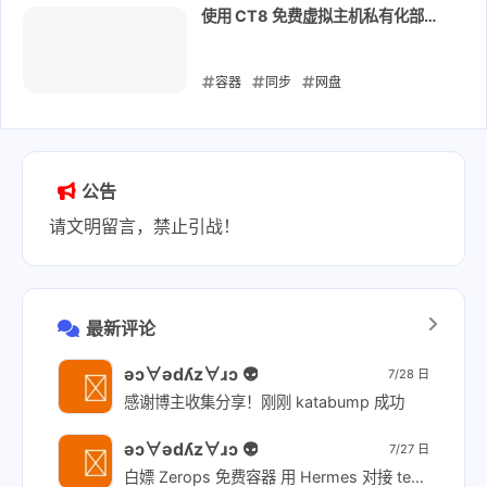
使用 CT8 免费虚拟主机私有化部署
Alist
容器
同步
网盘
2024-09-26
公告
请文明留言，禁止引战！
最新评论
ǝɔ∀ǝdʎz∀ɹɔ 👽
7/28 日
感谢博主收集分享！刚刚 katabump 成功
ǝɔ∀ǝdʎz∀ɹɔ 👽
7/27 日
白嫖 Zerops 免费容器 用 Hermes 对接 tencent/hy3:free 让 agent 照着教程操作 [链接]