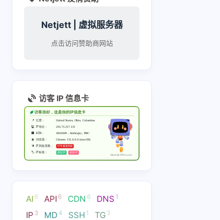
[链接]
ǝɔ∀ǝdʎz∀ɹɔ 👽
Netjett | 虚拟服务器
zerops 支持 api
哦，看到了，
点击访问赞助商网站
token 操作 [链接] 开
一个 personal token
14 天前
14 天前
告诉你的 agent, 然后
所有操作都可以让
agent 来了. 操作
雨天狂奔
访客 IP 信息卡
github 也可以开
无所谓啊，有赠费，
官方的收费
github 的 api token
收费也很低，赠费能
持续运行占用的
告诉 你的 agent.
用 10-12 个月
内存，硬盘 
15 天前
15 天前
的.[链接] 
6
6
6
1
AI
API
CDN
DNS
3
4
1
3
IP
MD
SSH
TG