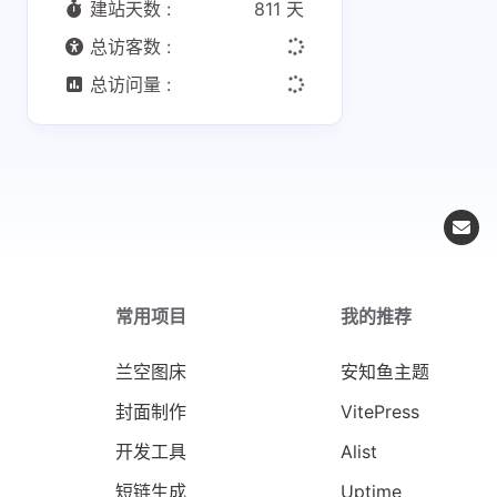
建站天数 :
811 天
总访客数 :
总访问量 :
常用项目
我的推荐
兰空图床
安知鱼主题
封面制作
VitePress
开发工具
Alist
短链生成
Uptime