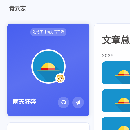
青云志
吃饱了才有力气干活
文章总览
shift K
关闭快捷键功能
shift A
打开 / 关闭中控台
2026
shift M
播放 / 暂停音乐
shift D
深色 / 浅色显示模式
shift S
站内搜索
shift R
随机访问
雨天狂奔
shift H
返回首页
shift F
友链鱼塘
shift L
友链页面