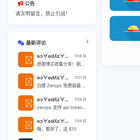
公告
shift P
关于本站
请文明留言，禁止引战！
shift I
原版 / 本站右键菜单
最新评论
ǝɔ∀ǝdʎz∀ɹɔ 👽
7/28 日
感谢博主收集分享！刚刚 katabump 成功
ǝɔ∀ǝdʎz∀ɹɔ 👽
7/27 日
白嫖 Zerops 免费容器 用 Hermes 对接 tencent/hy3:free 让 agent 照着教程操作 [链接]
ǝɔ∀ǝdʎz∀ɹɔ 👽
7/26 日
zerops 支持 api token 操作 [链接] 开一个 personal token 告诉你的 agent, 然后所有操作都可以让 agent 来了。操作 github 也可以开 github 的 api token 告诉 你的 agent.
ǝɔ∀ǝdʎz∀ɹɔ 👽
7/26 日
哦，看到了，送 $15