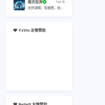
雨天狂奔
7/25 日
无所谓啊，有赠费，收费也很低，赠费能用 10-12 个月
YxVm 友情赞助
互动
最新评论
ǝɔ∀ǝdʎz∀ɹɔ 👽
感谢博主收集分享！
白嫖 Zerop
刚刚 katabump 成功
器 用 Herm
tencent/hy3
12 天前
13 天前
agent 照
Netjett 友情赞助