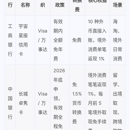
转换
核心权益
行
名称
织
政策
场景
费
有效
10 种外
海
工
宇宙
Visa
期内
币直接入
淘、
商
星座
/ 万
全额
免费
账，境外
境外
银
信用
事达
免年
消费单笔
日常
行
卡
费
返现 1%
消费
2026
境外消费
留
年底
免
笔笔返现
学、
中
申
长城
Visa
1.5%
1%，每
出境
国
领，
卓隽
/ 万
货币
月前 5
取
银
有效
卡
事达
转换
笔境外取
现、
行
期全
费
现免手续
跨境
程免