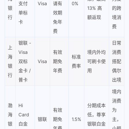
支付
Visa
请有
0%
银
13% 高
的跨
单标
效期
行
额返现
境消
卡
免年
费
费
银联 -
日常
上
Visa
有效
境内外均
消费
海
标准
双标
Visa
期免
可刷卡使
搭配
银
费率
金卡 /
年费
用
偶尔
行
普卡
出境
境内
消费
渤
Hi
分期成本
有效
为
海
Card
低，尊享
银联
期免
1.5%
主，
银
白金
银联白金
年费
小额