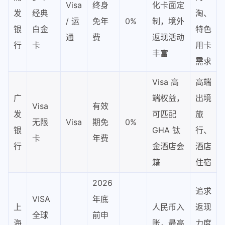
Visa
终身
化卡面定
发
经典
淘、
/ 运
免年
0%
制，境外
银
白金
特色
通
费
返现活动
行
卡
用卡
丰富
需求
Visa 高
高端
广
端权益，
出境
Visa
有效
发
可匹配
旅
无限
Visa
期免
0%
银
GHA 钛
行、
卡
年费
行
金酒店会
酒店
籍
住宿
2026
追求
VISA
年底
上
人民币入
返现
全球
前申
海
账，最高
力度