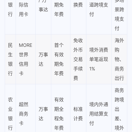
/ 万
多场
银
际信
期免
换费
道跨境支
事达
景跨
行
用卡
年费
付
境支
付
免收
海外
民
MORE
首个
外币
境外消费
购
生
世界
万事
有效
交易
单笔返现
物、
银
信用
达
期免
手续
1%
商务
行
卡
年费
费
出行
商务
农
有效
跨境
超然
境内外通
业
万事
期全
标准
出
商务
用结算支
银
达
程免
计费
差、
卡
付
行
年费
境外