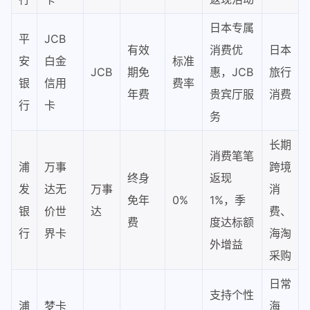
日本专属
平
JCB
有效
消费优
日本
安
白金
标准
JCB
期免
惠，JCB
旅行
银
信用
费率
年费
贵宾厅服
消费
行
卡
务
长期
消费笔笔
浦
万事
跨境
终身
返现
发
达无
万事
消
免年
0%
1%，季
银
价世
达
费、
费
度达标额
行
界卡
海淘
外增益
采购
日常
支持个性
浦
梦卡
海