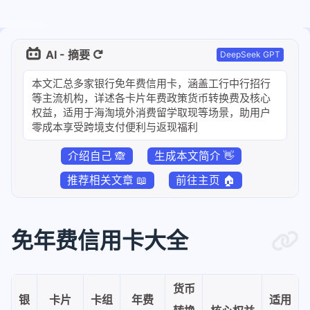
AI - 摘要
DeepSeek GPT
本文汇总多家银行免年费信用卡，涵盖工行中行招行
等主流机构，详述各卡片年费政策货币转换费及核心
权益，适用于海淘境外消费留学取现等场景，助用户
零成本享受跨境支付便利与返现福利
介绍自己 🙈
生成本文简介 👋
推荐相关文章 📖
前往主页 🏠
免年费信用卡大全
货币
银
卡片
卡组
年费
适用