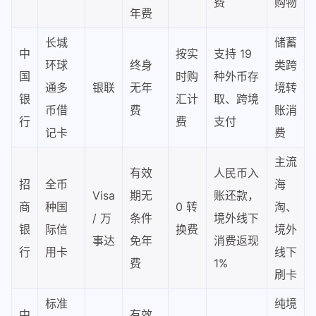
费
购物
年费
长城
储蓄
中
按实
支持 19
环球
终身
类跨
国
时购
种外币存
通多
银联
无年
境转
银
汇计
取、跨境
币借
费
账消
行
费
支付
记卡
费
主流
有效
人民币入
招
全币
海
Visa
期无
账还款，
商
种国
0 转
淘、
/ 万
条件
境外线下
银
际信
换费
境外
事达
免年
消费返现
行
用卡
线下
费
1%
刷卡
标准
纯境
中
有效