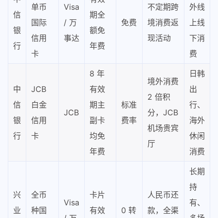
单币
Visa
不定期跨
外线
信
期全
国际
/ 万
免费
境消费返
上线
银
额免
信用
事达
现活动
下消
行
年费
卡
费
8 年
日韩
境外消费
中
JCB
有效
出
2 倍积
信
白金
期主
标准
行、
JCB
分，JCB
银
信用
副卡
费率
海外
机场贵宾
行
卡
均免
休闲
厅
年费
消费
长期
持
兴
全币
卡片
人民币还
Visa
有、
业
种国
有效
0 转
款，全渠