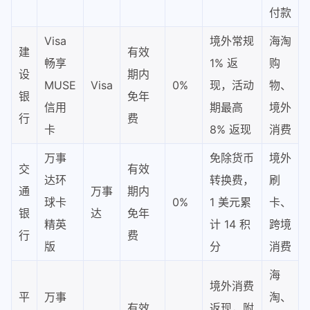
付款
Visa
境外常规
海淘
建
有效
畅享
1% 返
购
设
期内
MUSE
Visa
0%
现，活动
物、
银
免年
信用
期最高
境外
行
费
卡
8% 返现
消费
万事
免除货币
境外
交
有效
达环
转换费，
刷
通
万事
期内
球卡
0%
1 美元累
卡、
银
达
免年
精英
计 14 积
跨境
行
费
版
分
消费
海
境外消费
平
万事
淘、
有效
返现，附