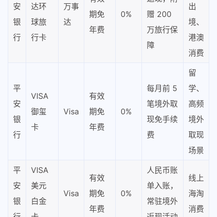
安
达环
万事
出
期免
0%
赠 200
银
球旅
达
境、
年费
万旅行保
行
行卡
港澳
障
消费
留
平
每月前 5
学、
VISA
有效
安
笔境外取
高频
御玺
Visa
期免
0%
银
现免手续
境外
卡
年费
行
费
取现
场景
平
VISA
人民币账
有效
线上
安
美元
单入账，
Visa
期免
0%
海淘
银
白金
常驻境外
年费
消费
行
卡
返现活动