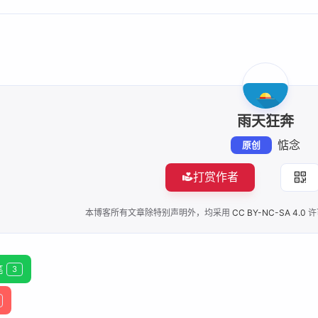
ǝɔ∀ǝdʎz∀ɹɔ 👽
2026 年 08 月
2026 年 07 月
标准里，
1
4
 CPU,
篇
篇
是要收费
是吗？
2025 年 12 月
2025 年 11 月
3
3
篇
篇
雨天狂奔
惦念
原创
打赏作者
本博客所有文章除特别声明外，均采用
CC BY-NC-SA 4.0
许
笔
3