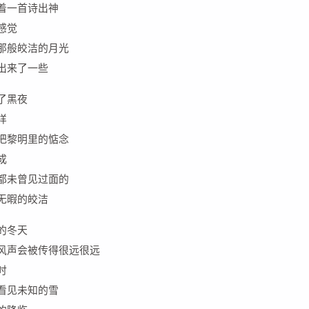
着一首诗出神
感觉
那般皎洁的月光
出来了一些
了黑夜
样
把黎明里的惦念
成
都未曾见过面的
无暇的皎洁
的冬天
风声会被传得很远很远
时
看见未知的雪