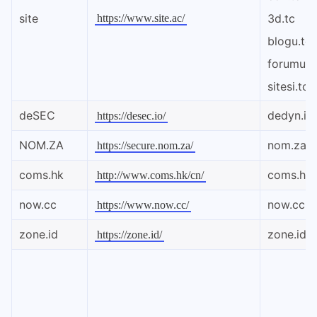
site
3d.tc
https://www.site.ac/
blogu.tc
forumu.t
sitesi.tc
deSEC
dedyn.io
https://desec.io/
NOM.ZA
nom.za
https://secure.nom.za/
coms.hk
coms.hk
http://www.coms.hk/cn/
now.cc
now.cc
https://www.now.cc/
zone.id
zone.id
https://zone.id/