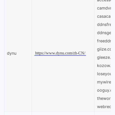
camdvr.o
casacam.
ddnsfree
ddnsgee
freeddns
giize.co
dynu
https://www.dynu.com/zh-CN/
gleeze.c
kozow.c
loseyour
mywire.o
ooguy.c
thework
webredir