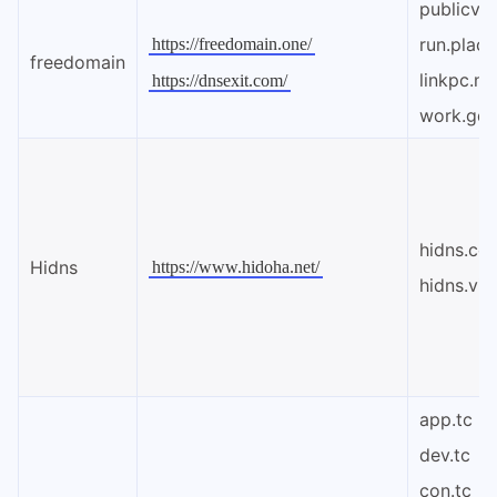
publicv
run.place
https://freedomain.one/
freedomain
linkpc.ne
https://dnsexit.com/
work.gd
hidns.co
Hidns
https://www.hidoha.net/
hidns.vip
app.tc
dev.tc
con.tc