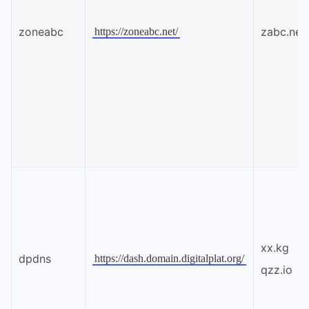
zoneabc
zabc.net
https://zoneabc.net/
xx.kg
dpdns
https://dash.domain.digitalplat.org/
qzz.io