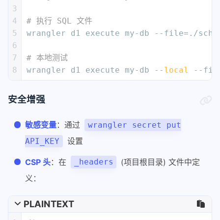
3
4
# 执行 SQL 文件
5
wrangler d1 execute my-db --file=./sche
6
7
# 本地测试
8
wrangler d1 execute my-db --
local
 --fil
安全增强
敏感变量
：通过
wrangler secret put
设置
API_KEY
CSP 头
：在
(项目根目录) 文件中定
_headers
义：
PLAINTEXT