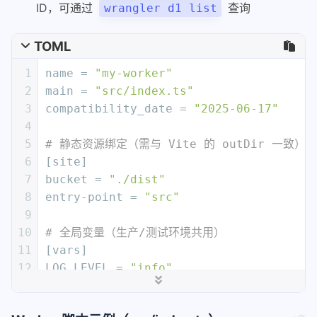
ID，可通过
查询
wrangler d1 list
TOML
1
name
 = 
"my-worker"
2
main
 = 
"src/index.ts"
3
compatibility_date
 = 
"2025-06-17"
4
5
# 静态资源绑定（需与 Vite 的 outDir 一致）
6
[site]
7
bucket
 = 
"./dist"
8
entry-point
 = 
"src"
9
10
# 全局变量（生产/测试环境共用）
11
[vars]
12
LOG_LEVEL
 = 
"info"
13
14
# KV 命名空间（需先创建）