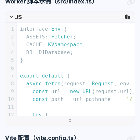
Worker 脚本示例（src/index.ts）
15
kv_namespaces
 = [
16
  { binding = 
"CACHE"
, id = 
"your-kv-i
JS
17
]
18
1
interface 
Env
 {
19
# D1 数据库（无环境区分）
2
ASSETS
: 
Fetcher
;
20
[[d1_databases]]
3
CACHE
: 
KVNamespace
;
21
binding
 = 
"DB"
4
DB
: D1Database;
22
database_name
 = 
"my-db"
5
}
23
database_id
 = 
"your-db-id"
# 通过 `wra
6
7
export
default
 {
8
async
fetch
(
request
: 
Request
, 
env
: 
E
9
const
 url = 
new
URL
(request.
url
);
10
const
 path = url.
pathname
 === 
'/'
 
11
12
try
 {
13
// 1. 优先从 KV 缓存获取
14
const
 cached = 
await
 env.
CACHE
.
g
Vite 配置（vite.config.ts）
15
if
 (cached) 
return
new
Response
(