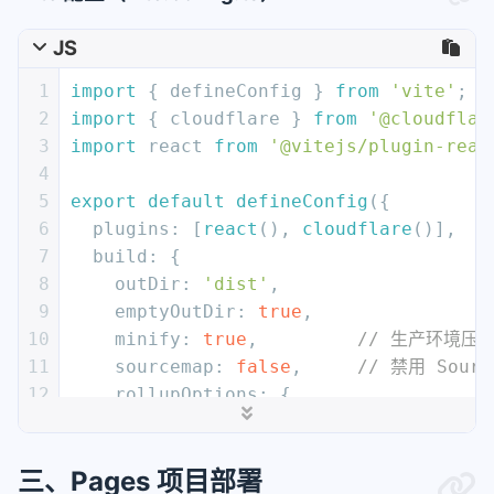
16
JS
17
// 2. 回源到 dist 目录（含错误重试）
18
const
 response = 
await
 env.
ASSET
1
import
 { defineConfig } 
from
'vite'
;
19
if
 (!response) 
return
new
Respon
2
import
 { cloudflare } 
from
'@cloudflar
20
3
import
 react 
from
'@vitejs/plugin-reac
21
if
 (response.
status
 === 
200
) {
4
22
// 缓存新文件（TTL 24h）
5
export
default
defineConfig
({
23
await
 env.
CACHE
.
put
(path, 
awai
6
plugins
: [
react
(), 
cloudflare
()],
24
expirationTtl
: 
86400
,
7
build
: {
25
        });
8
outDir
: 
'dist'
,
26
return
 response;
9
emptyOutDir
: 
true
,
27
      }
10
minify
: 
true
,         
// 生产环境压
28
return
new
Response
(
"Not Found"
,
11
sourcemap
: 
false
,     
// 禁用 Sourc
29
    } 
catch
 (err) {
12
rollupOptions
: {
30
return
new
Response
(
`Error: 
${er
13
output
: {
31
    }
14
manualChunks
: 
undefined
// 禁
32
  },
三、Pages 项目部署
15
      }
33
};