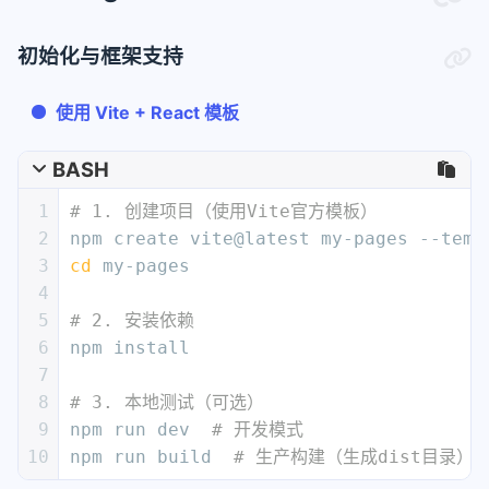
16
    }
17
  },
初始化与框架支持
18
resolve
: {
19
alias
: { 
'@'
: 
'/src'
 }  
// 路径别名
使用 Vite + React 模板
20
  }
21
});
BASH
1
# 1. 创建项目（使用Vite官方模板）  
2
npm create vite@latest my-pages --temp
3
cd
 my-pages  
4
5
# 2. 安装依赖  
6
npm install  
7
8
# 3. 本地测试（可选）  
9
npm run dev  
# 开发模式  
10
npm run build  
# 生产构建（生成dist目录） 