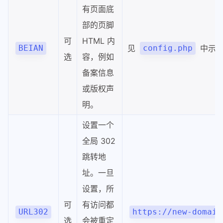
有页面底
部的页脚
可
HTML 内
见
中示
BEIAN
config.php
选
容，例如
备案信息
或版权声
明。
设置一个
全局 302
跳转地
址。一旦
设置，所
可
有访问都
URL302
https://new-domain
选
会被重定