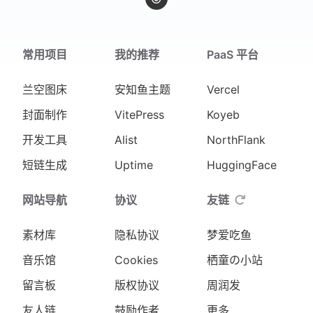
常用项目
我的推荐
PaaS 平台
兰空图床
安知鱼主题
Vercel
封面制作
VitePress
Koyeb
开发工具
Alist
NorthFlank
短链生成
Uptime
HuggingFace
网站导航
协议
友链
素材库
隐私协议
梦爱吃鱼
音乐馆
Cookies
栖童の小站
留言板
版权协议
周润发
友人链
鼓励作者
更多