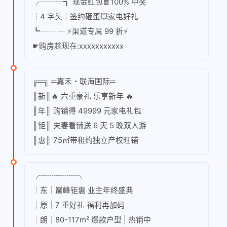
╭┈┈┈┓ 现金红包🧧100% 中奖
┆4 字头┆签约砸蛋💥家电好礼
┗┈┈ ┈ ⚡渠道专属 99 折⚡
☛购房趁现在:xxxxxxxxxxx
╔═╗ ═嘉禾・联海国际═
║新║🔥 六重豪礼 乐享新年 🔥
║年║ 购铺得 49999 元家电礼包
║钜║ 夫妻看铺送 6 天 5 晚双人游
║惠║ 75㎡带租约独立产权旺铺
╭┈┈┈┈┈╮
┊东┊巅峰钜惠 业主年终盛典
┊原┊7 重好礼 福利再加码
┊朗┊80-117m² 爆款户型 | 热销中