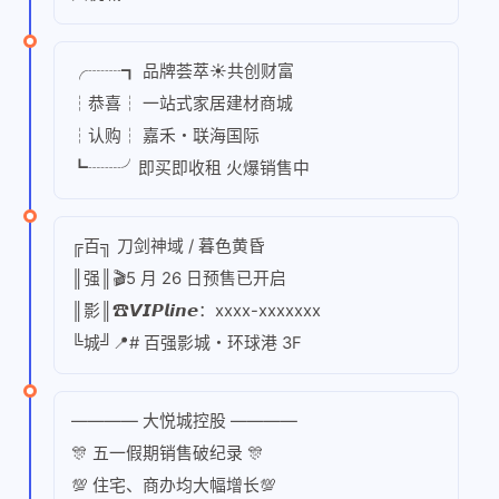
╭┈┈┓ 品牌荟萃☀共创财富
┆恭喜┆ 一站式家居建材商城
┆认购┆ 嘉禾・联海国际
┗┈┈╯即买即收租 火爆销售中
╔百╗ 刀剑神域 / 暮色黄昏
║强║🎬5 月 26 日预售已开启
║影║☎𝙑𝙄𝙋𝙡𝙞𝙣𝙚：xxxx-xxxxxxx
╚城╝📍# 百强影城・环球港 3F
———— 大悦城控股 ————
🎊 五一假期销售破纪录 🎊
💯 住宅、商办均大幅增长💯