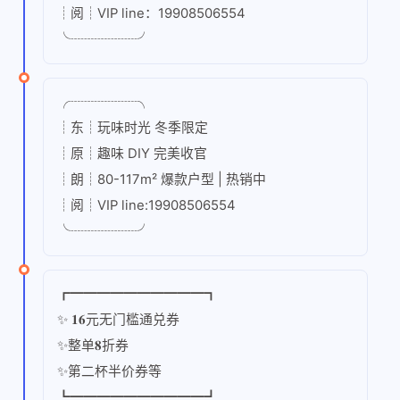
┊阅┊VIP line：19908506554
╰┈┈┈┈┈╯
╭┈┈┈┈┈╮
┊东┊玩味时光 冬季限定
┊原┊趣味 DIY 完美收官
┊朗┊80-117m² 爆款户型 | 热销中
┊阅┊VIP line:19908506554
╰┈┈┈┈┈╯
┏━━━━━━━━━━┓
✨ 𝟏𝟔元无门槛通兑券
✨整单𝟖折券
✨第二杯半价券等
┗━━━━━━━━━━┛