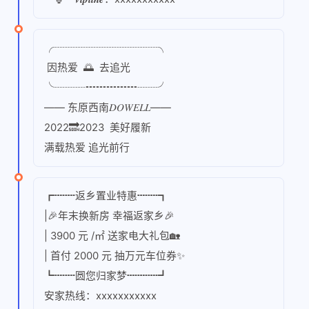
╭┈┈┈┈┈┈┈┈┈┈╮
因热爱 🌅 去追光
╰┈┈┈┅┅┅┅┅┈┈╯
—— 东原西南𝐷𝑂𝑊𝐸𝐿𝐿——
2022🔜2023 美好履新
满载热爱 追光前行
┏┉┉返乡置业特惠┉┉┓
|🎉年末换新房 幸福返家乡🎉
| 3900 元 /㎡ 送家电大礼包🏡
| 首付 2000 元 抽万元车位券✨
┗┉┉圆您归家梦┉┉┉┛
安家热线：xxxxxxxxxxx