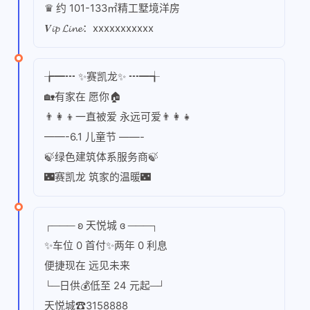
♛ 约 101-133㎡精工墅境洋房
𝑽𝓲𝓹 𝓛𝓲𝓷𝓮：xxxxxxxxxxx
╆━┅ ✨赛凯龙✨ ┅━╅
🏡有家在 愿你🏠
👨‍👩‍👦一直被爱 永远可爱👨‍👩‍👧
——-6.1 儿童节 ——-
🍃绿色建筑体系服务商🍃
🌃赛凯龙 筑家的温暖🌃
┌─── ʚ 天悦城 ɞ ───┐
✨车位 0 首付✨两年 0 利息
便捷现在 远见未来
└─日供💰低至 24 元起─┘
天悦城☎3158888