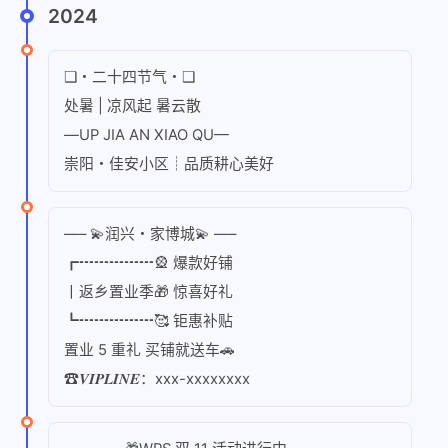
2024
❑・二十四节气・❑
处暑 | 凉风起 暑云散
—UP JIA AN XIAO QU—
崇阳・佳安小区┊品质耕心美好
—– 💫润兴・家博城💫 —–
┏┅┅┅┅┅🎡 爆款好铺
丨返乡置业季🎁 惊喜好礼
┗┅┅┅┅┅🥰 钜惠补贴
置业 5 重礼 买铺就送车🚗
☎𝑽𝑰𝑷𝑳𝑰𝑵𝑬：xxx-xxxxxxxx