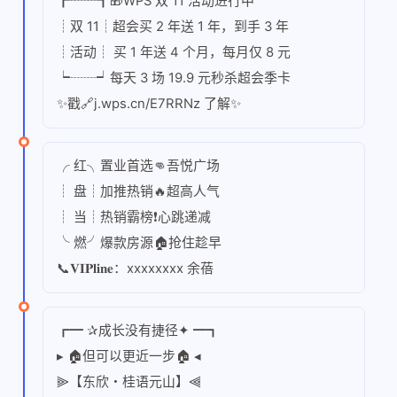
┎┈┈┒🎁WPS 双 11 活动进行中
┊双 11┊超会买 2 年送 1 年，到手 3 年
┊活动┊ 买 1 年送 4 个月，每月仅 8 元
┕┈┈┙每天 3 场 19.9 元秒杀超会季卡
✨戳🔗j.wps.cn/E7RRNz 了解✨
╭ 红╮置业首选👊吾悦广场
┊ 盘┊加推热销🔥超高人气
┊ 当┊热销霸榜❗心跳递减
╰ 燃╯爆款房源🏠抢住趁早
📞𝐕𝐈𝐏𝐥𝐢𝐧𝐞：xxxxxxxx 余蓓
┏━ ✰成长没有捷径✦ ━┓
▸ 🏠但可以更近一步🏠 ◂
⫸【东欣・桂语元山】⫷