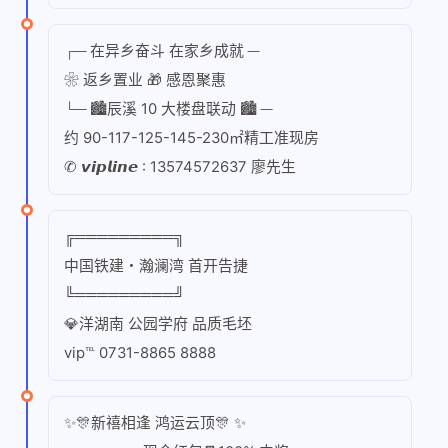
┌─ 在异乡奋斗 在家乡成就 ─
❀ 返乡置业 🎁 感恩聚惠
└─ 🏙辰溪 10 大楼盘联动 🏙 ─
约 90-117-125-145-230㎡精工准现房
✆ 𝙫𝙞𝙥𝙡𝙞𝙣𝙚 : 13574572637 廖先生
╔═════════╗
中国铁建・瀚澜湾 首开告捷
╚═════════╝
💎洋湖南 公园学府 品质毛坯
vip℡ 0731-8865 8888
✨🎊新禧相逢 鸿运云顶🎊 ✨