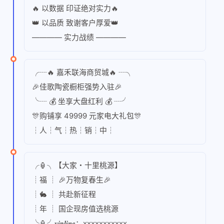
🔥 以数据 印证绝对实力🔥
👑 以品质 致谢客户厚爱👑
———— 实力战绩 ————
╭┈🔥 嘉禾联海商贸城🔥 ┈╮
🎉佳歌陶瓷橱柜强势入驻🎉
╰┈ 💰 坐享大盘红利 💰 ┈╯
🎊购铺享 49999 元家电大礼包🎊
┆人┆气┆热┆销┆中┆
╭🏮╮【大家・十里桃源】
┊福 ┊ 🎉万物复春生🎉
┊🐇 ┊ 共赴新征程
┊年 ┊ 国企现房值选桃源
╰🏮╯𝒗𝒊𝒑𝒍𝒊𝒏𝒆：xxxxxxxxxxx