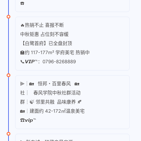
☎️
🔥热销不止 喜报不断
中秋钜惠 占位刻不容缓
【白鹭首府】已全盘封顶
🏫约 117-177m² 学府美宅 热销中
📞𝙑𝙄𝙋℡：0796-8268889
⫸┊🏡 恒邦・百里春风 🏡
社┊ 春风学院中秋社群活动
群┆🍃 邻里共融 品味康养 🍂
🏡┆建面约 42-172㎡温泉美宅
☎𝙫𝙞𝙥℡