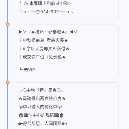
┊ 🥳 来春晖上和府过中秋✨
╰ • ┈┈⏰9.14-9.17┈┈• ╮
►▻『🔥横州・彰泰城🔥』◄◅
┆中秋提前享 看房火爆🔥
┆# 学区现房即买即交付🔥
┆成交送车位 ➕免契税🔥
┗ ☎VIP：
╭🌕中秋『特』卖惠🌕╮
🔥重磅推出两套特价房🔥
🤩💥以诱人的价格💥🤩
🏠🏙住中心的现房🏙🏠
🏡得偿所愿，人间团圆👪