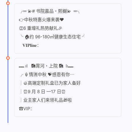
╭═ 💫# 书院嘉品・熙樾💫 ═╮
👉中秋特惠火爆来袭❤
👏6 重壕礼热势献礼🎉
╰ 🏠约 96-180㎡健康生态住宅 ╯
𝐕𝐈𝐏𝐥𝐢𝐧𝐞：
⑉⑉ ıl 🎑霄河・上院 🎑 lı⑉⑉
╭ 🏮情🈵中秋 💝感恩有你┈
┊🥮高端定制礼盒已为家人备好
┊⏰9 月 8 日 —17 日⏰
┊业主家人们来领礼品🎁啦
☎VIP：