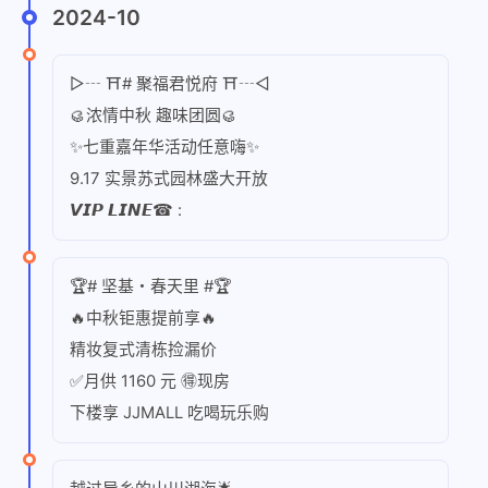
2024-10
▷┄ ⛩️# 聚福君悦府 ⛩️┄◁
🥮浓情中秋 趣味团圆🥮
✨七重嘉年华活动任意嗨✨
9.17 实景苏式园林盛大开放
𝙑𝙄𝙋 𝙇𝙄𝙉𝙀☎ :
🏆# 坚基・春天里 #🏆
🔥中秋钜惠提前享🔥
精妆复式清栋捡漏价
✅月供 1160 元 🉐现房
下楼享 JJMALL 吃喝玩乐购