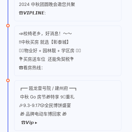
2024 中秋团圆晚会邀您共聚
☎𝙑𝙄𝙋𝙇𝙄𝙉𝙀:
📣校椅老乡，好消息！～～
‼中秋买房 就选【彰泰城】
👍🏻物业好 + 园林靓 + 学区房 👍🏻
💐买房送车位 还能免契税💐
☎看房热线：
┏━ 瓯龙壹号院 / 建州府 ━┓
中秋 Go 房节🎁特享 9⃣重礼
🎉9.3-9.17🎲全民博饼盛宴
🎁 品牌电动车博回家 🎁
☎𝙑𝙞𝙥 ▸