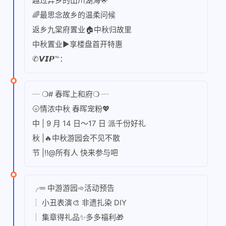
越过异乡的山川湖海🌟
🌈最思念故乡的温柔问候
返乡九棠府置业🏠中秋归故里
中秋置业►享楼盘首开特惠
✆𝙑𝙄𝙋℡：
┈ ❍# 春晖上和府❍ ┈
🌝情浓中秋 春晖宠粉💖
中 | 9 月 14 日～17 日 派千份好礼
秋 |🔥中秋游园会不见不散
节 |‼️@所有人 快来参与吧
╭═ 中游游园➾活动预告
┊ 小丑表演🎨 非遗扎染 DIY
┊ 集章得礼品✨多多福利🎁