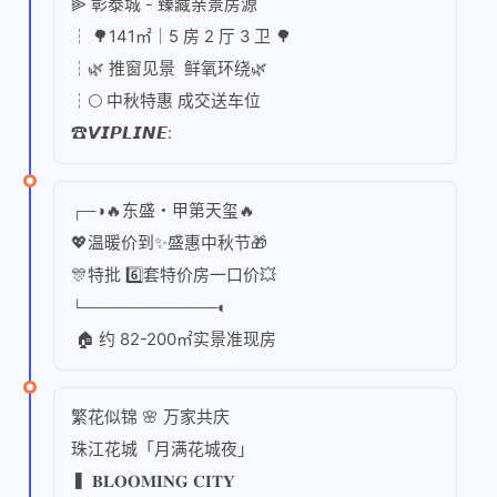
⫸ 彰泰城 - 臻藏亲景房源
┆ 🌳141㎡｜5 房 2 厅 3 卫 🌳
┆🌿 推窗见景 鲜氧环绕🌿
┆🌕 中秋特惠 成交送车位
☎𝙑𝙄𝙋𝙇𝙄𝙉𝙀:
┌─◑🔥东盛・甲第天玺🔥
💖温暖价到✨盛惠中秋节🎁
🎊特批 6️⃣套特价房一口价💥
└───────────◐
🏠 约 82-200㎡实景准现房
繁花似锦 🌸 万家共庆
珠江花城「月满花城夜」
▍𝐁𝐋𝐎𝐎𝐌𝐈𝐍𝐆 𝐂𝐈𝐓𝐘