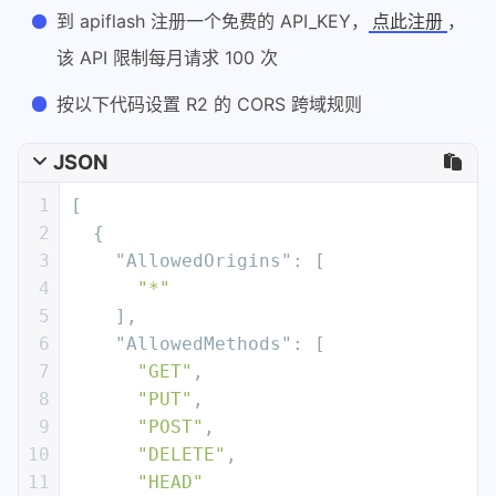
到 apiflash 注册一个免费的 API_KEY，
，
点此注册
该 API 限制每月请求 100 次
按以下代码设置 R2 的 CORS 跨域规则
JSON
1
[
2
{
3
"AllowedOrigins"
:
[
4
"*"
5
]
,
6
"AllowedMethods"
:
[
7
"GET"
,
8
"PUT"
,
9
"POST"
,
10
"DELETE"
,
11
"HEAD"