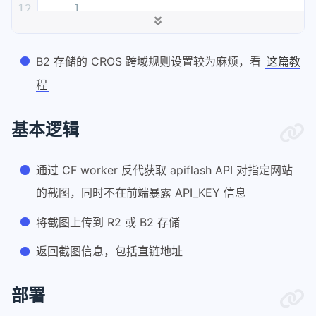
12
]
,
13
"AllowedHeaders"
:
[
14
"*"
B2 存储的 CROS 跨域规则设置较为麻烦，看
15
]
,
这篇教
16
"ExposeHeaders"
:
[
程
17
"ETag"
18
]
,
基本逻辑
19
"MaxAgeSeconds"
:
3600
20
}
21
]
通过 CF worker 反代获取 apiflash API 对指定网站
的截图，同时不在前端暴露 API_KEY 信息
将截图上传到 R2 或 B2 存储
返回截图信息，包括直链地址
部署